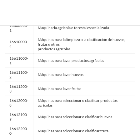
9
16540000-
Semirremolques autodescargadores para usos agrícolas
2
16600000-
Maquinaria agrícola o forestal especializada
1
Máquinas para la limpieza o la clasificación de huevos,
16610000-
frutas u otros
4
productos agrícolas
16611000-
Máquinas para lavar productos agrícolas
1
16611100-
Máquinas para lavar huevos
2
16611200-
Máquinas para lavar frutas
3
16612000-
Máquinas para seleccionar o clasificar productos
8
agrícolas
16612100-
Máquinas para seleccionar o clasificar huevos
9
16612200-
Máquinas para seleccionar o clasificar fruta
0