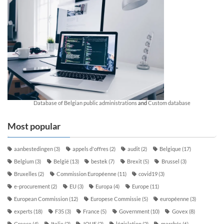
Database of Belgian public administrations
and
Custom database
Most popular
aanbestedingen
(3)
appels d'offres
(2)
audit
(2)
Belgique
(17)
Belgium
(3)
België
(13)
bestek
(7)
Brexit
(5)
Brussel
(3)
Bruxelles
(2)
Commission Européenne
(11)
covid19
(3)
e-procurement
(2)
EU
(3)
Europa
(4)
Europe
(11)
European Commission
(12)
Europese Commissie
(5)
européenne
(3)
experts
(18)
F35
(3)
France
(5)
Government
(10)
Govex
(8)