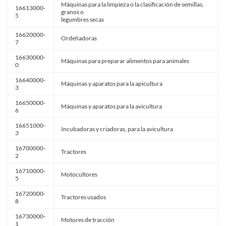
Máquinas para la limpieza o la clasificación de semillas,
16613000-
granos o
5
legumbres secas
16620000-
Ordeñadoras
7
16630000-
Máquinas para preparar alimentos para animales
0
16640000-
Máquinas y aparatos para la apicultura
3
16650000-
Máquinas y aparatos para la avicultura
6
16651000-
Incubadoras y criadoras, para la avicultura
3
16700000-
Tractores
2
16710000-
Motocultores
5
16720000-
Tractores usados
8
16730000-
Motores de tracción
1