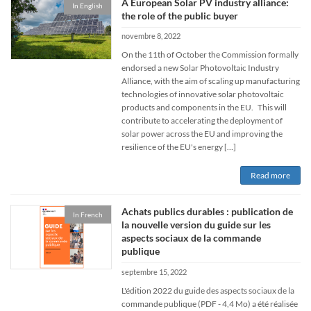
A European Solar PV industry alliance:
In English
the role of the public buyer
novembre 8, 2022
On the 11th of October the Commission formally
endorsed a new Solar Photovoltaic Industry
Alliance, with the aim of scaling up manufacturing
technologies of innovative solar photovoltaic
products and components in the EU. This will
contribute to accelerating the deployment of
solar power across the EU and improving the
resilience of the EU's energy […]
Read more
Achats publics durables : publication de
In French
la nouvelle version du guide sur les
aspects sociaux de la commande
publique
septembre 15, 2022
L'édition 2022 du guide des aspects sociaux de la
commande publique (PDF - 4,4 Mo) a été réalisée