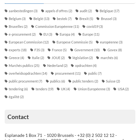
aanbestedingen
(3)
appels d'offres
(2)
audit
(2)
Belgique
(17)
Belgium
(3)
België
(13)
bestek
(7)
Brexit
(5)
Brussel
(3)
Bruxelles
(2)
Commission Européenne
(11)
covid19
(3)
e-procurement
(2)
EU
(3)
Europa
(4)
Europe
(11)
European Commission
(12)
Europese Commissie
(5)
européenne
(3)
experts
(18)
F35
(3)
France
(5)
Government
(10)
Govex
(8)
Greece
(4)
Italie
(2)
JOUE
(2)
législation
(2)
marchés
(6)
Marchés publics
(25)
Nederland
(2)
opdrachten
(4)
overheidsopdrachten
(14)
procurement
(11)
public
(7)
public procurement
(7)
publics
(6)
public tenders
(2)
Suisse
(2)
tendering
(6)
tenders
(19)
UK
(4)
Union Européenne
(3)
USA
(2)
égalité
(2)
Contact
Esplanade 1 Box 71 - 1020 Brussels - +32 (0) 2 502 12 12 -