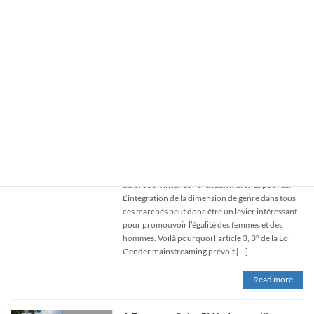
en mannen te bevorderen. Vandaar dat artikel 3,
3° van de Wet Gender mainstreaming voorziet
dat elke […]
Read more
L’INTÉGRATION DE LA DIMENSION DE
In French
GENRE DANS LES MARCHÉS PUBLICS
mars 14, 2023
Au sein de l’Union européenne, les services
publics consacrent chaque année environ 14%
du produit intérieur brut aux marchés publics.
L’intégration de la dimension de genre dans tous
ces marchés peut donc être un levier intéressant
pour promouvoir l’égalité des femmes et des
hommes. Voilà pourquoi l’article 3, 3° de la Loi
Gender mainstreaming prévoit […]
Read more