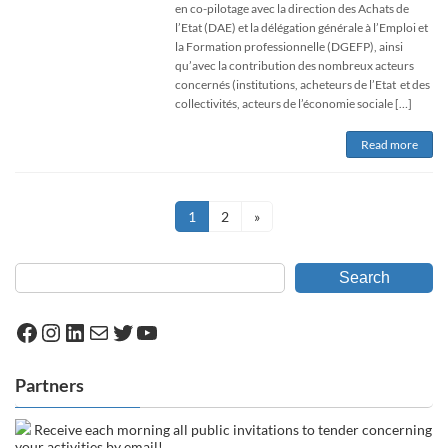
en co-pilotage avec la direction des Achats de
l’Etat (DAE) et la délégation générale à l’Emploi et
la Formation professionnelle (DGEFP), ainsi
qu’avec la contribution des nombreux acteurs
concernés (institutions, acheteurs de l’Etat et des
collectivités, acteurs de l’économie sociale […]
Read more
Navigation
Page
Page
1
2
»
des
Search
articles
Facebook
Instagram
LinkedIn
Mail
Twitter
YouTube
Partners
Receive each morning all public invitations to tender concerning
your activities by email!