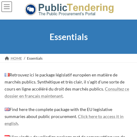
Skip
Skip
to
to
the
the
content
Navigation
Essentials
HOME
Essentials
Retrouvez ici le package législatif européen en matière de
marchés publics. Synthétique et très clair, il s'agit d'une sorte de
cours en ligne accéléré du droit des marchés publics.
Consultez ce
dossier en français maintenant
.
Find here the complete package with the EU legislative
summaries about public procurement.
Click here to access it in
english
.
Hier vindt u de volledige package met de samenvatting van de