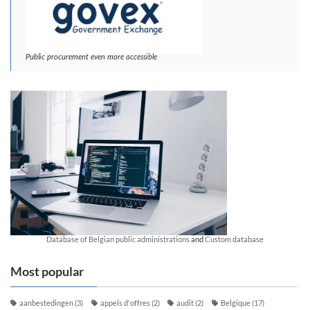
Public procurement even more accessible
Database of Belgian public administrations
and
Custom database
Most popular
aanbestedingen
(3)
appels d'offres
(2)
audit
(2)
Belgique
(17)