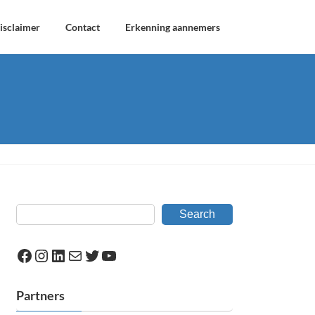
isclaimer
Contact
Erkenning aannemers
Search
Facebook
Instagram
LinkedIn
Mail
Twitter
YouTube
Partners