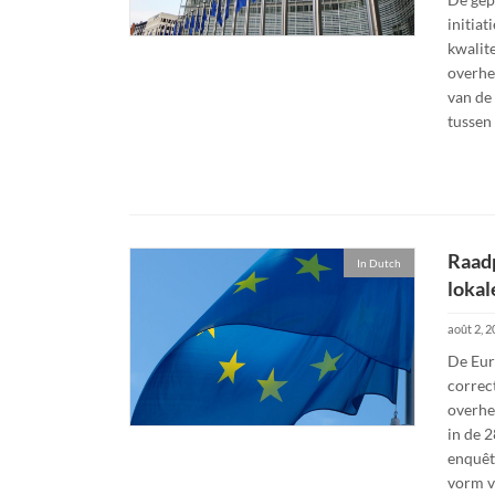
initia
kwalite
overhe
van de 
tussen
Raadp
In Dutch
lokal
août 2, 
De Eur
correc
overhe
in de 2
enquêt
vorm v