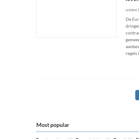
octobre 
De Eur
dringen
contra
gemeen
aanbes
regels 
Navigation
des
articles
Most popular