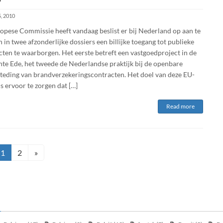
5, 2010
opese Commissie heeft vandaag beslist er bij Nederland op aan te
 in twee afzonderlijke dossiers een billijke toegang tot publieke
cten te waarborgen. Het eerste betreft een vastgoedproject in de
te Ede, het tweede de Nederlandse praktijk bij de openbare
teding van brandverzekeringscontracten. Het doel van deze EU-
is ervoor te zorgen dat […]
Read more
Page
Page
1
2
»