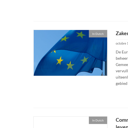
Zake
In Dutch
octobre 
De Eur
beheert
Gemeen
vervul
uiteen
gebied 
Commi
In Dutch
leve