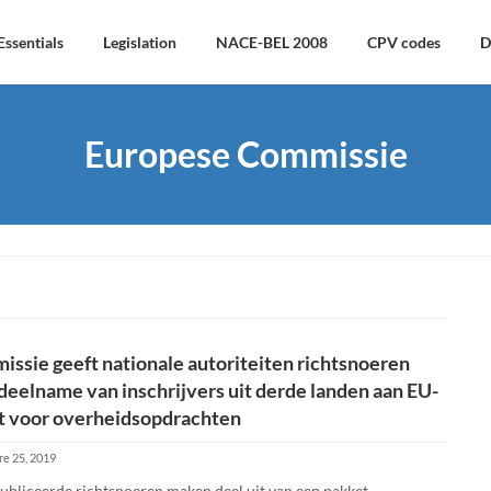
Essentials
Legislation
NACE-BEL 2008
CPV codes
D
Europese Commissie
ssie geeft nationale autoriteiten richtsnoeren
deelname van inschrijvers uit derde landen aan EU-
t voor overheidsopdrachten
e 25, 2019
ubliceerde richtsnoeren maken deel uit van een pakket