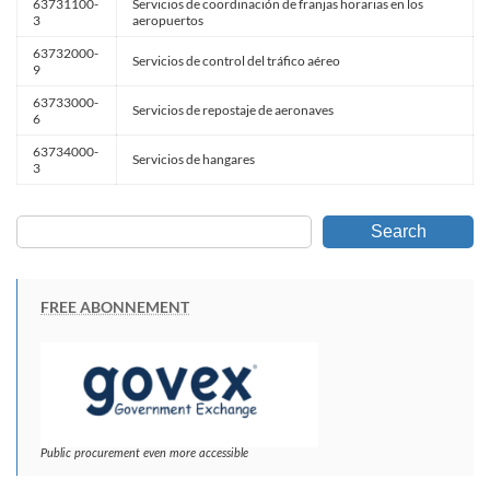
63731100-
Servicios de coordinación de franjas horarias en los
3
aeropuertos
63732000-
Servicios de control del tráfico aéreo
9
63733000-
Servicios de repostaje de aeronaves
6
63734000-
Servicios de hangares
3
Search
FREE ABONNEMENT
Public procurement even more accessible