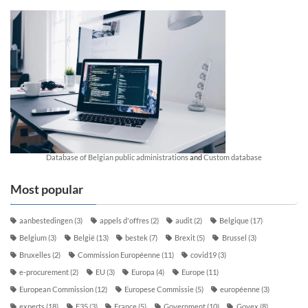
Database of Belgian public administrations
and
Custom database
Most popular
aanbestedingen
(3)
appels d'offres
(2)
audit
(2)
Belgique
(17)
Belgium
(3)
België
(13)
bestek
(7)
Brexit
(5)
Brussel
(3)
Bruxelles
(2)
Commission Européenne
(11)
covid19
(3)
e-procurement
(2)
EU
(3)
Europa
(4)
Europe
(11)
European Commission
(12)
Europese Commissie
(5)
européenne
(3)
experts
(18)
F35
(3)
France
(5)
Government
(10)
Govex
(8)