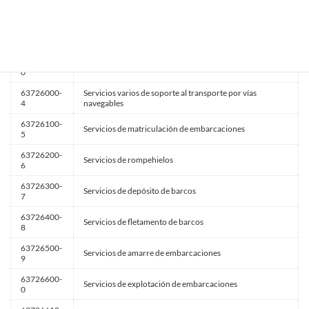
Servicios de salvamento de embarcaciones
8
63725200-
Servicios de embarcaciones de socorro
9
63725300-
Servicios de puesta a flote de embarcaciones
0
63726000-
Servicios varios de soporte al transporte por vías
4
navegables
63726100-
Servicios de matriculación de embarcaciones
5
63726200-
Servicios de rompehielos
6
63726300-
Servicios de depósito de barcos
7
63726400-
Servicios de fletamento de barcos
8
63726500-
Servicios de amarre de embarcaciones
9
63726600-
Servicios de explotación de embarcaciones
0