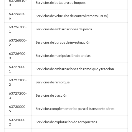
63726610-
Servicios de botadura de buques
3
63726620-
Servicios de vehículos de control remoto (ROV)
6
63726700-
Servicios de embarcaciones de pesca
1
63726800-
Servicios de barcos de investigación
2
63726900-
Servicios de manipulación de anclas
3
63727000-
Servicios de embarcaciones de remolque y tracción
1
63727100-
Servicios de remolque
2
63727200-
Servicios de tracción
3
63730000-
Servicios complementarios para el transporte aéreo
5
63731000-
Servicios de explotación de aeropuertos
2