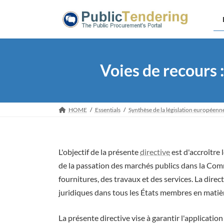
Skip
Skip
to
to
the
the
content
Navigation
Voies de recours 
HOME
Essentials
Synthèse de la législation européenn
L'objectif de la présente
directive
est d'accroître 
de la passation des marchés publics dans la C
fournitures, des travaux et des services. La dire
juridiques dans tous les États membres en matiè
La présente directive vise à garantir l'application