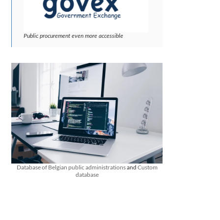
Public procurement even more accessible
Database of Belgian public administrations
and
Custom
database