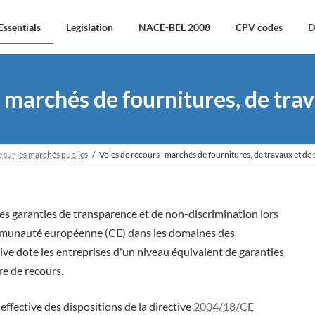
Essentials
Legislation
NACE-BEL 2008
CPV codes
D
: marchés de fournitures, de trav
e sur les marchés publics
Voies de recours : marchés de fournitures, de travaux et de 
les garanties de transparence et de non-discrimination lors
ommunauté européenne (CE) dans les domaines des
ctive dote les entreprises d'un niveau équivalent de garanties
re de recours.
 effective des dispositions de la directive
2004/18/CE