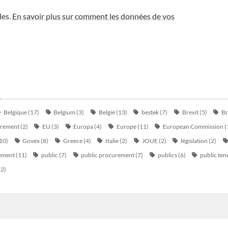
les.
En savoir plus sur comment les données de vos
Belgique
(17)
Belgium
(3)
België
(13)
bestek
(7)
Brexit
(5)
Br
urement
(2)
EU
(3)
Europa
(4)
Europe
(11)
European Commission
(
10)
Govex
(8)
Greece
(4)
Italie
(2)
JOUE
(2)
législation
(2)
ement
(11)
public
(7)
public procurement
(7)
publics
(6)
public ten
(2)