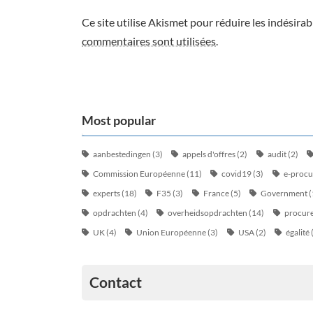
Ce site utilise Akismet pour réduire les indésirab
commentaires sont utilisées
.
Most popular
aanbestedingen
(3)
appels d'offres
(2)
audit
(2)
Commission Européenne
(11)
covid19
(3)
e-proc
experts
(18)
F35
(3)
France
(5)
Government
(
opdrachten
(4)
overheidsopdrachten
(14)
procur
UK
(4)
Union Européenne
(3)
USA
(2)
égalité
Contact