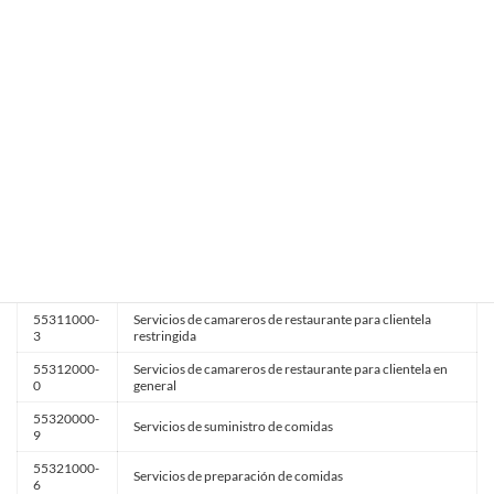
55243000-
Servicios de colonias de vacaciones para niños
5
55250000-
Servicios de arrendamiento de alojamiento amueblado
7
de corta duración
55260000-
Servicios de coches cama
0
Servicios prestados por establecimientos de alojamiento
55270000-
que ofrecen cama
3
y desayuno
55300000-
Servicios de restaurante y de suministro de comidas
3
55310000-
Servicios de camareros de restaurante
6
55311000-
Servicios de camareros de restaurante para clientela
3
restringida
55312000-
Servicios de camareros de restaurante para clientela en
0
general
55320000-
Servicios de suministro de comidas
9
55321000-
Servicios de preparación de comidas
6