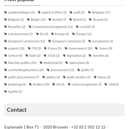
aanbestedingen
(3)
appels d'offres
(2)
audit
(2)
Belgique
(17)
Belgium
(3)
België
(13)
bestek
(7)
Brexit
(5)
Brussel
(3)
Bruxelles
(2)
Commission Européenne
(11)
covid19
(3)
e-procurement
(2)
EU
(3)
Europa
(4)
Europe
(11)
European Commission
(12)
Europese Commissie
(5)
européenne
(3)
experts
(18)
F35
(3)
France
(5)
Government
(10)
Govex
(8)
Greece
(4)
Italie
(2)
JOUE
(2)
législation
(2)
marchés
(6)
Marchés publics
(25)
Nederland
(2)
opdrachten
(4)
overheidsopdrachten
(14)
procurement
(11)
public
(7)
public procurement
(7)
publics
(6)
public tenders
(2)
Suisse
(2)
tendering
(6)
tenders
(19)
UK
(4)
Union Européenne
(3)
USA
(2)
égalité
(2)
Contact
Esplanade 1 Box 71 - 1020 Brussels - +32 (0) 2 502 12 12 -