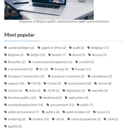
Database of Belgian public administrations
and
Custom database
Most popular
aanbestedingen
(3)
appels d'offres
(2)
audit
(2)
Belgique
(17)
Belgium
(3)
België
(13)
bestek
(7)
Brexit
(5)
Brussel
(3)
Bruxelles
(2)
Commission Européenne
(11)
covid19
(3)
e-procurement
(2)
EU
(3)
Europa
(4)
Europe
(11)
European Commission
(12)
Europese Commissie
(5)
européenne
(3)
experts
(18)
F35
(3)
France
(5)
Government
(10)
Govex
(8)
Greece
(4)
Italie
(2)
JOUE
(2)
législation
(2)
marchés
(6)
Marchés publics
(25)
Nederland
(2)
opdrachten
(4)
overheidsopdrachten
(14)
procurement
(11)
public
(7)
public procurement
(7)
publics
(6)
public tenders
(2)
Suisse
(2)
tendering
(6)
tenders
(19)
UK
(4)
Union Européenne
(3)
USA
(2)
égalité
(2)