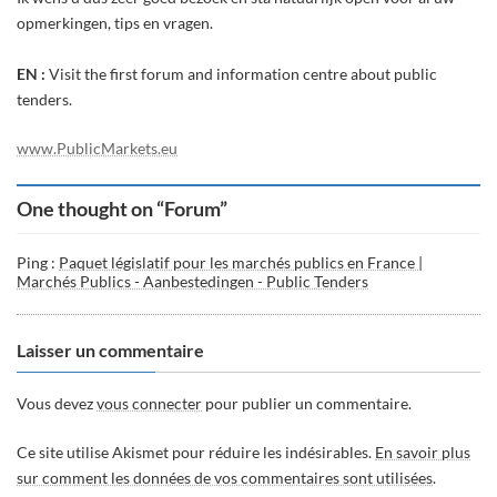
opmerkingen, tips en vragen.
EN :
Visit the first forum and information centre about public
tenders.
www.PublicMarkets.eu
One thought on “
Forum
”
Ping :
Paquet législatif pour les marchés publics en France |
Marchés Publics - Aanbestedingen - Public Tenders
Laisser un commentaire
Vous devez
vous connecter
pour publier un commentaire.
Ce site utilise Akismet pour réduire les indésirables.
En savoir plus
sur comment les données de vos commentaires sont utilisées
.