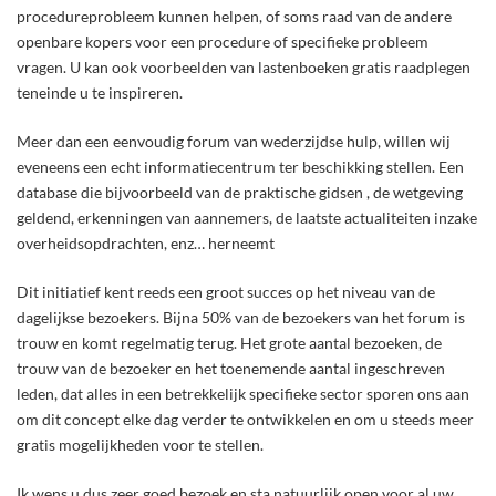
procedureprobleem kunnen helpen, of soms raad van de andere
openbare kopers voor een procedure of specifieke probleem
vragen. U kan ook voorbeelden van lastenboeken gratis raadplegen
teneinde u te inspireren.
Meer dan een eenvoudig forum van wederzijdse hulp, willen wij
eveneens een echt informatiecentrum ter beschikking stellen. Een
database die bijvoorbeeld van de praktische gidsen , de wetgeving
geldend, erkenningen van aannemers, de laatste actualiteiten inzake
overheidsopdrachten, enz… herneemt
Dit initiatief kent reeds een groot succes op het niveau van de
dagelijkse bezoekers. Bijna 50% van de bezoekers van het forum is
trouw en komt regelmatig terug. Het grote aantal bezoeken, de
trouw van de bezoeker en het toenemende aantal ingeschreven
leden, dat alles in een betrekkelijk specifieke sector sporen ons aan
om dit concept elke dag verder te ontwikkelen en om u steeds meer
gratis mogelijkheden voor te stellen.
Ik wens u dus zeer goed bezoek en sta natuurlijk open voor al uw