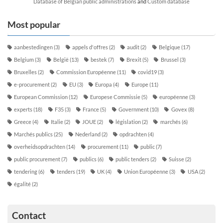
Database of Belgian public administrations
and
Custom database
Most popular
aanbestedingen
(3)
appels d'offres
(2)
audit
(2)
Belgique
(17)
Belgium
(3)
België
(13)
bestek
(7)
Brexit
(5)
Brussel
(3)
Bruxelles
(2)
Commission Européenne
(11)
covid19
(3)
e-procurement
(2)
EU
(3)
Europa
(4)
Europe
(11)
European Commission
(12)
Europese Commissie
(5)
européenne
(3)
experts
(18)
F35
(3)
France
(5)
Government
(10)
Govex
(8)
Greece
(4)
Italie
(2)
JOUE
(2)
législation
(2)
marchés
(6)
Marchés publics
(25)
Nederland
(2)
opdrachten
(4)
overheidsopdrachten
(14)
procurement
(11)
public
(7)
public procurement
(7)
publics
(6)
public tenders
(2)
Suisse
(2)
tendering
(6)
tenders
(19)
UK
(4)
Union Européenne
(3)
USA
(2)
égalité
(2)
Contact