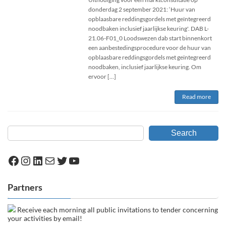
donderdag 2 september 2021: ‘Huur van
opblaasbare reddingsgordels met geïntegreerd
noodbaken inclusief jaarlijkse keuring'. DAB L-
21.06-F01_0 Loodswezen dab start binnenkort
een aanbestedingsprocedure voor de huur van
opblaasbare reddingsgordels met geïntegreerd
noodbaken, inclusief jaarlijkse keuring. Om
ervoor […]
Read more
Search
Facebook
Instagram
LinkedIn
Mail
Twitter
YouTube
Partners
Receive each morning all public invitations to tender concerning
your activities by email!