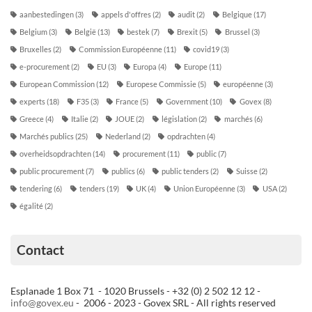
aanbestedingen
(3)
appels d'offres
(2)
audit
(2)
Belgique
(17)
Belgium
(3)
België
(13)
bestek
(7)
Brexit
(5)
Brussel
(3)
Bruxelles
(2)
Commission Européenne
(11)
covid19
(3)
e-procurement
(2)
EU
(3)
Europa
(4)
Europe
(11)
European Commission
(12)
Europese Commissie
(5)
européenne
(3)
experts
(18)
F35
(3)
France
(5)
Government
(10)
Govex
(8)
Greece
(4)
Italie
(2)
JOUE
(2)
législation
(2)
marchés
(6)
Marchés publics
(25)
Nederland
(2)
opdrachten
(4)
overheidsopdrachten
(14)
procurement
(11)
public
(7)
public procurement
(7)
publics
(6)
public tenders
(2)
Suisse
(2)
tendering
(6)
tenders
(19)
UK
(4)
Union Européenne
(3)
USA
(2)
égalité
(2)
Contact
Esplanade 1 Box 71 - 1020 Brussels - +32 (0) 2 502 12 12 -
info@govex.eu
- 2006 - 2023 - Govex SRL - All rights reserved