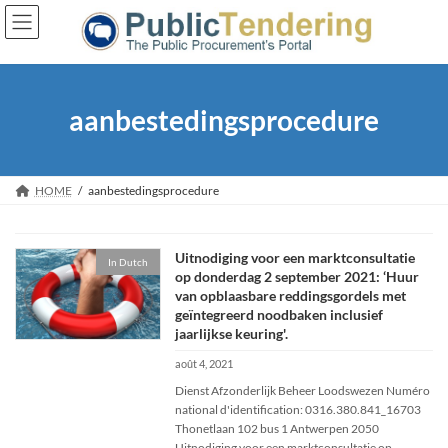
Skip
Skip
to
to
the
the
content
Navigation
aanbestedingsprocedure
HOME
aanbestedingsprocedure
Uitnodiging voor een marktconsultatie
In Dutch
op donderdag 2 september 2021: ‘Huur
van opblaasbare reddingsgordels met
geïntegreerd noodbaken inclusief
jaarlijkse keuring'.
août 4, 2021
Dienst Afzonderlijk Beheer Loodswezen Numéro
national d'identification: 0316.380.841_16703
Thonetlaan 102 bus 1 Antwerpen 2050
Uitnodiging voor een marktconsultatie op