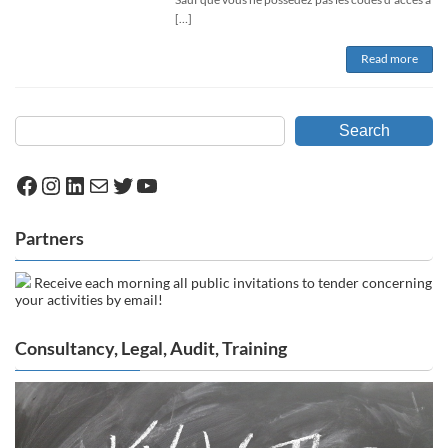
[…]
Read more
Search
Facebook
Instagram
LinkedIn
Mail
Twitter
YouTube
Partners
Receive each morning all public invitations to tender concerning
your activities by email!
Consultancy, Legal, Audit, Training