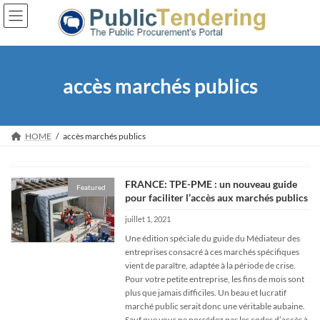
Skip
Skip
to
to
the
the
content
Navigation
accès marchés publics
HOME
accès marchés publics
FRANCE: TPE-PME : un nouveau guide
Featured
pour faciliter l’accès aux marchés publics
juillet 1, 2021
Une édition spéciale du guide du Médiateur des
entreprises consacré à ces marchés spécifiques
vient de paraître, adaptée à la période de crise.
Pour votre petite entreprise, les fins de mois sont
plus que jamais difficiles. Un beau et lucratif
marché public serait donc une véritable aubaine.
Sauf que vous ne possédez pas les codes d’accès à