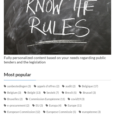
Fully personalized content based on your needs regarding public
tenders and the legislation
Most popular
aanbestedingen
(3)
appels d'offres
(2)
audit
(2)
Belgique
(17)
Belgium
(3)
België
(13)
bestek
(7)
Brexit
(5)
Brussel
(3)
Bruxelles
(2)
Commission Européenne
(11)
covid19
(3)
e-procurement
(2)
EU
(3)
Europa
(4)
Europe
(11)
European Commission
(12)
Europese Commissie
(5)
européenne
(3)