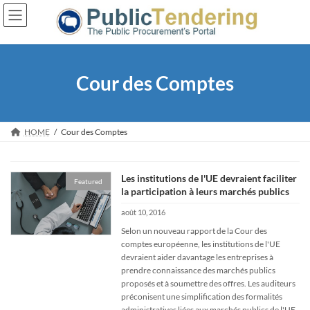
Skip
Skip
to
to
the
the
content
Navigation
Cour des Comptes
HOME
Cour des Comptes
Les institutions de l'UE devraient faciliter
Featured
la participation à leurs marchés publics
août 10, 2016
Selon un nouveau rapport de la Cour des
comptes européenne, les institutions de l'UE
devraient aider davantage les entreprises à
prendre connaissance des marchés publics
proposés et à soumettre des offres. Les auditeurs
préconisent une simplification des formalités
administratives liées aux marchés publics de l'UE