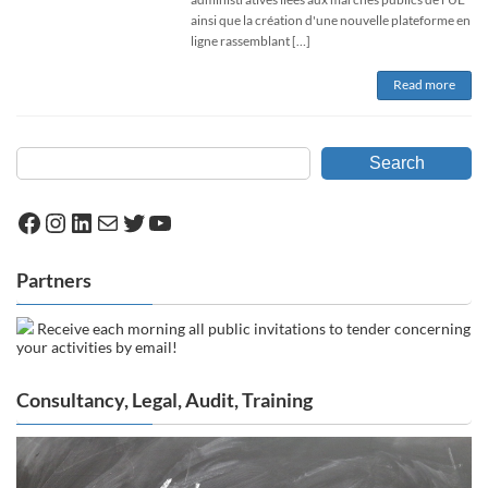
ainsi que la création d'une nouvelle plateforme en
ligne rassemblant […]
Read more
Search
Facebook
Instagram
LinkedIn
Mail
Twitter
YouTube
Partners
Receive each morning all public invitations to tender concerning
your activities by email!
Consultancy, Legal, Audit, Training