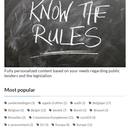
Fully personalized content based on your needs regarding public
tenders and the legislation
Most popular
aanbestedingen
(3)
appels d'offres
(2)
audit
(2)
Belgique
(17)
Belgium
(3)
België
(13)
bestek
(7)
Brexit
(5)
Brussel
(3)
Bruxelles
(2)
Commission Européenne
(11)
covid19
(3)
e-procurement
(2)
EU
(3)
Europa
(4)
Europe
(11)