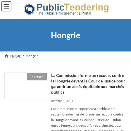
Skip
Skip
to
to
the
the
content
Navigation
Hongrie
HOME
Hongrie
La Commission forme un recours contre
In French
la Hongrie devant la Cour de justice pour
garantir un accès équitable aux marchés
publics
octobre 5, 2010
La Commission européenne a décidé le 30
septembre dernier de former un recours contre
la Hongrie devant la Cour de justice de l’Union
européenne dans deux affaires distinctes, pour
garantir un accès équitable aux marchés publics.