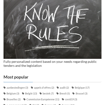
Fully personalized content based on your needs regarding public
tenders and the legislation
Most popular
aanbestedingen
(3)
appels d'offres
(2)
audit
(2)
Belgique
(17)
Belgium
(3)
België
(13)
bestek
(7)
Brexit
(5)
Brussel
(3)
Bruxelles
(2)
Commission Européenne
(11)
covid19
(3)