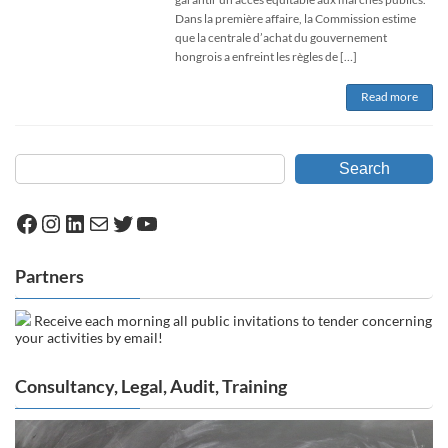
Dans la première affaire, la Commission estime
que la centrale d’achat du gouvernement
hongrois a enfreint les règles de […]
Read more
Search
Facebook
Instagram
LinkedIn
Mail
Twitter
YouTube
Partners
Receive each morning all public invitations to tender concerning
your activities by email!
Consultancy, Legal, Audit, Training