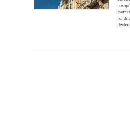
europé
mercre
fonds 
déclenc