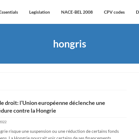
Essentials
Legislation
NACE-BEL 2008
CPV codes
D
hongris
de droit: l’Union européenne déclenche une
dure contre la Hongrie
 2022
grie risque une suspension ou une réduction de certains fonds
ens. La Hongrie pourrait voir certains de ses financements