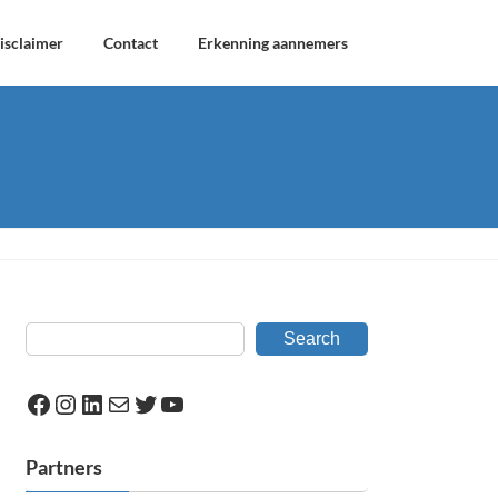
isclaimer
Contact
Erkenning aannemers
Search
Facebook
Instagram
LinkedIn
Mail
Twitter
YouTube
Partners