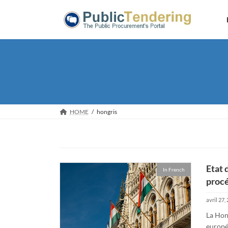
Skip
Skip
to
to
the
the
content
Navigation
HOME
hongris
Etat 
In French
procé
avril 27,
La Hon
europé