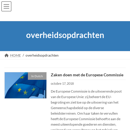
Skip
Skip
to
to
the
the
content
Navigation
overheidsopdrachten
HOME
overheidsopdrachten
Zaken doen met de Europese Commissie
In Dutch
octobre 17, 2018
De Europese Commissie is de uitvoerende poot
van de Europese Unie: zij beheert de EU-
begroting en ziet toe op de uitvoering van het
Gemeenschapsbeleid op de diverse
beleidsterreinen. Om haar taken te vervullen
heeft de Europese Commissie behoeft e aan de
meest uiteenlopende goederen en diensten,
variërend van consultancy op het gebied van