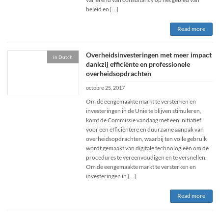
beleid en […]
Read more
Overheidsinvesteringen met meer impact
In Dutch
dankzij efficiënte en professionele
overheidsopdrachten
octobre 25, 2017
Om de eengemaakte markt te versterken en
investeringen in de Unie te blijven stimuleren,
komt de Commissie vandaag met een initiatief
voor een efficiëntere en duurzame aanpak van
overheidsopdrachten, waarbij ten volle gebruik
wordt gemaakt van digitale technologieën om de
procedures te vereenvoudigen en te versnellen.
Om de eengemaakte markt te versterken en
investeringen in […]
Read more