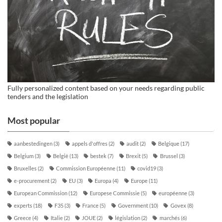
Fully personalized content based on your needs regarding public
tenders and the legislation
Most popular
aanbestedingen
(3)
appels d'offres
(2)
audit
(2)
Belgique
(17)
Belgium
(3)
België
(13)
bestek
(7)
Brexit
(5)
Brussel
(3)
Bruxelles
(2)
Commission Européenne
(11)
covid19
(3)
e-procurement
(2)
EU
(3)
Europa
(4)
Europe
(11)
European Commission
(12)
Europese Commissie
(5)
européenne
(3)
experts
(18)
F35
(3)
France
(5)
Government
(10)
Govex
(8)
Greece
(4)
Italie
(2)
JOUE
(2)
législation
(2)
marchés
(6)