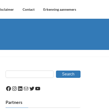
isclaimer
Contact
Erkenning aannemers
Search
Facebook
Instagram
LinkedIn
Mail
Twitter
YouTube
Partners