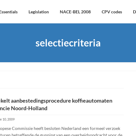
Essentials
Legislation
NACE-BEL 2008
CPV codes
D
selectiecriteria
kelt aanbestedingsprocedure koffieautomaten
ncie Noord-Holland
 10, 2009
opese Commissie heeft besloten Nederland een formeel verzoek
 sturen betreffende de gunning van een overheidsopdracht voor de