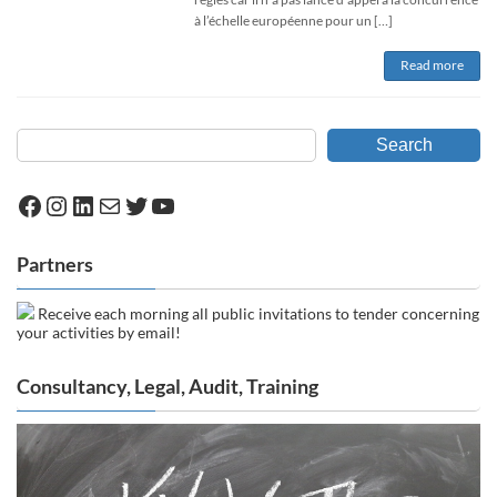
à l’échelle européenne pour un […]
Read more
Search
Facebook
Instagram
LinkedIn
Mail
Twitter
YouTube
Partners
Receive each morning all public invitations to tender concerning
your activities by email!
Consultancy, Legal, Audit, Training