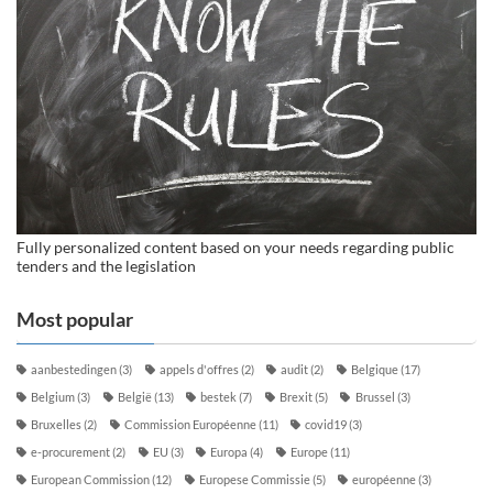
Fully personalized content based on your needs regarding public
tenders and the legislation
Most popular
aanbestedingen
(3)
appels d'offres
(2)
audit
(2)
Belgique
(17)
Belgium
(3)
België
(13)
bestek
(7)
Brexit
(5)
Brussel
(3)
Bruxelles
(2)
Commission Européenne
(11)
covid19
(3)
e-procurement
(2)
EU
(3)
Europa
(4)
Europe
(11)
European Commission
(12)
Europese Commissie
(5)
européenne
(3)