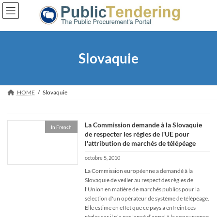
Skip
Skip
to
to
the
the
content
Navigation
Slovaquie
HOME
Slovaquie
La Commission demande à la Slovaquie
In French
de respecter les règles de l'UE pour
l'attribution de marchés de télépéage
octobre 5, 2010
La Commission européenne a demandé à la
Slovaquie de veiller au respect des règles de
l’Union en matière de marchés publics pour la
sélection d'un opérateur de système de télépéage.
Elle estime en effet que ce pays a enfreint ces
règles car il n’a pas lancé d’appel à la concurrence