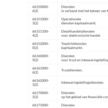
66150000-
Diensten
6(2)
in verband met het beheer van 
66151000-
Operationele
3(2)
diensten kapitaalmarkt.
66151100-
Detailhandelsdiensten
4(2)
voor elektronische handel.
66152000-
Toezichtdiensten
0(2)
kapitaalmarkt.
66160000-
Diensten
9(2)
voor trust en inbewaringstellin
66161000-
Trustdiensten.
6(2)
66162000-
Inbewaringstellingsdiensten.
3(2)
66170000-
Diensten
2(2)
op het gebied van financiële con
66171000-
Diensten