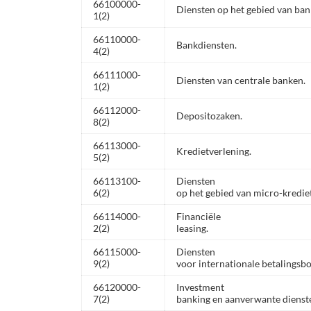
66100000-
Diensten op het gebied van ban
1(2)
66110000-
Bankdiensten.
4(2)
66111000-
Diensten van centrale banken.
1(2)
66112000-
Depositozaken.
8(2)
66113000-
Kredietverlening.
5(2)
66113100-
Diensten
6(2)
op het gebied van micro-kredie
66114000-
Financiële
2(2)
leasing.
66115000-
Diensten
9(2)
voor internationale betalingsb
66120000-
Investment
7(2)
banking en aanverwante dienst