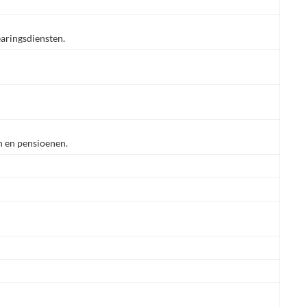
earingsdiensten.
n en pensioenen.