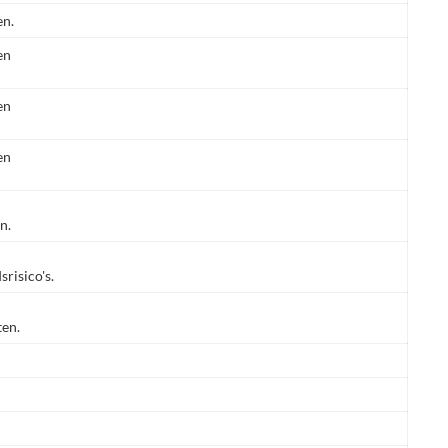
en.
en
en
en
n.
risico's.
ten.