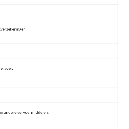
skverzekeringen.
vervoer.
 en andere vervoermiddelen.