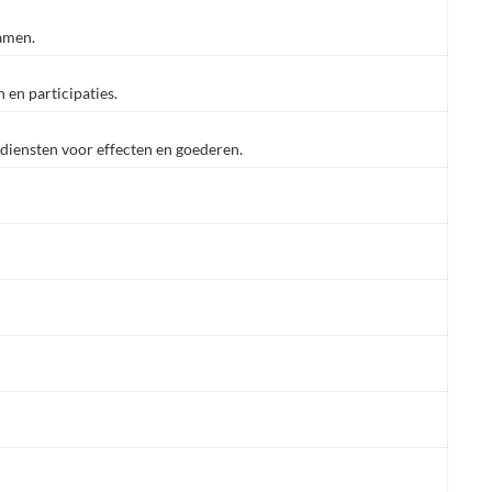
amen.
 en participaties.
iensten voor effecten en goederen.