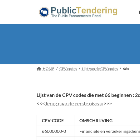
Skip
Skip
to
to
the
the
content
Navigation
HOME
CPV codes
Lijst van de CPV codes
66x
Lijst van de CPV codes die met 66 beginnen : 2
<<<
Terug naar de eerste niveau
>>>
CPV-CODE
OMSCHRIJVING
66000000-0
Financiële en verzekeringsdiens