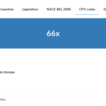
Essentials
Legislation
NACE-BEL 2008
CPV codes
D
66x
de niveau
ten.