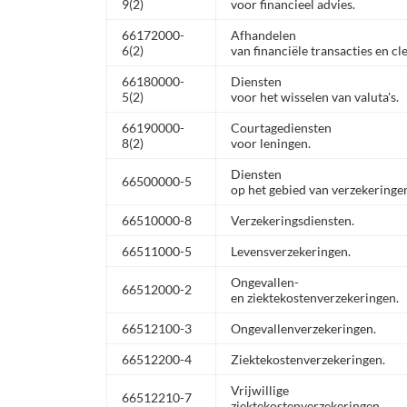
9(2)
voor financieel advies.
66172000-
Afhandelen
6(2)
van financiële transacties en cl
66180000-
Diensten
5(2)
voor het wisselen van valuta's.
66190000-
Courtagediensten
8(2)
voor leningen.
Diensten
66500000-5
op het gebied van verzekeringe
66510000-8
Verzekeringsdiensten.
66511000-5
Levensverzekeringen.
Ongevallen-
66512000-2
en ziektekostenverzekeringen.
66512100-3
Ongevallenverzekeringen.
66512200-4
Ziektekostenverzekeringen.
Vrijwillige
66512210-7
ziektekostenverzekeringen.