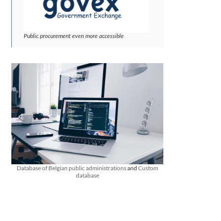
Public procurement even more accessible
Database of Belgian public administrations
and
Custom
database