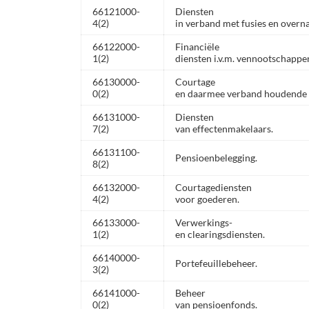
66121000-
Diensten
4(2)
in verband met fusies en overn
66122000-
Financiële
1(2)
diensten i.v.m. vennootschappen
66130000-
Courtage
0(2)
en daarmee verband houdende d
66131000-
Diensten
7(2)
van effectenmakelaars.
66131100-
Pensioenbelegging.
8(2)
66132000-
Courtagediensten
4(2)
voor goederen.
66133000-
Verwerkings-
1(2)
en clearingsdiensten.
66140000-
Portefeuillebeheer.
3(2)
66141000-
Beheer
0(2)
van pensioenfonds.