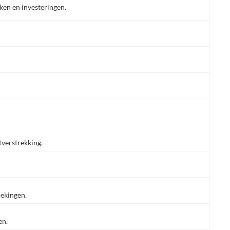
ken en investeringen.
tverstrekking.
oekingen.
en.