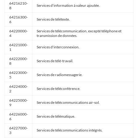
64216210-
Services d'information à valeur ajoutée.
8
64216300-
Services de télétexte.
6
64220000-
Services de télécommunication, excepté téléphone et
4
transmission de données.
64221000-
Services d'interconnexion.
1
64222000-
Services de télé-travail.
8
64223000-
Services de radiomessagerie.
5
64224000-
Services de téléconférence.
2
64225000-
Services de télécommunications air-sol.
9
64226000-
Services de télématique.
6
64227000-
Services de télécommunications intégrés.
3