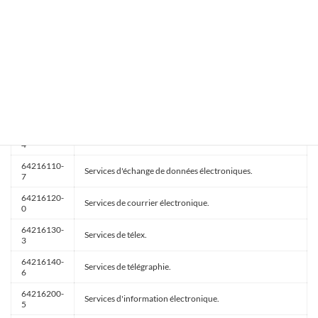
64214200-
Services de commutateurs téléphoniques.
1
64214400-
Location de lignes terrestres de communication.
3
64215000-
Services de téléphonie IP.
6
64216000-
Services de messagerie et d'information électroniques.
3
64216100-
Services de messagerie électronique.
4
64216110-
Services d'échange de données électroniques.
7
64216120-
Services de courrier électronique.
0
64216130-
Services de télex.
3
64216140-
Services de télégraphie.
6
64216200-
Services d'information électronique.
5