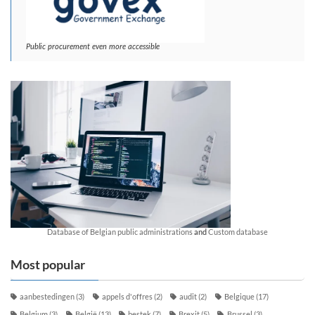
Public procurement even more accessible
Database of Belgian public administrations
and
Custom database
Most popular
aanbestedingen
(3)
appels d'offres
(2)
audit
(2)
Belgique
(17)
Belgium
(3)
België
(13)
bestek
(7)
Brexit
(5)
Brussel
(3)