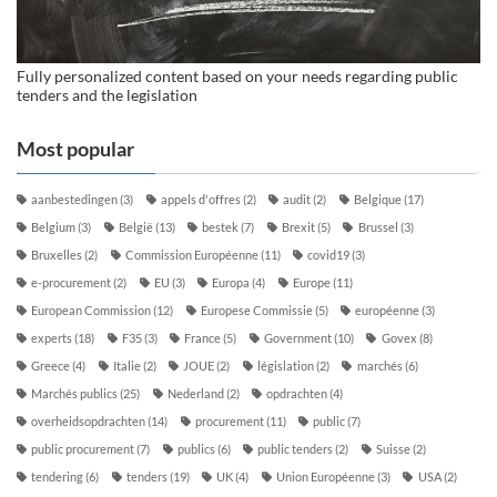
Fully personalized content based on your needs regarding public
tenders and the legislation
Most popular
aanbestedingen
(3)
appels d'offres
(2)
audit
(2)
Belgique
(17)
Belgium
(3)
België
(13)
bestek
(7)
Brexit
(5)
Brussel
(3)
Bruxelles
(2)
Commission Européenne
(11)
covid19
(3)
e-procurement
(2)
EU
(3)
Europa
(4)
Europe
(11)
European Commission
(12)
Europese Commissie
(5)
européenne
(3)
experts
(18)
F35
(3)
France
(5)
Government
(10)
Govex
(8)
Greece
(4)
Italie
(2)
JOUE
(2)
législation
(2)
marchés
(6)
Marchés publics
(25)
Nederland
(2)
opdrachten
(4)
overheidsopdrachten
(14)
procurement
(11)
public
(7)
public procurement
(7)
publics
(6)
public tenders
(2)
Suisse
(2)
tendering
(6)
tenders
(19)
UK
(4)
Union Européenne
(3)
USA
(2)