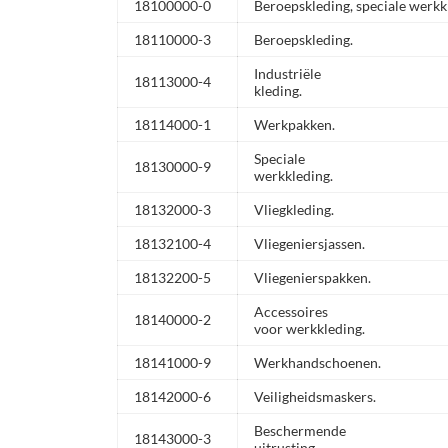
18100000-0
Beroepskleding, speciale werkk
18110000-3
Beroepskleding.
Industriële
18113000-4
kleding.
18114000-1
Werkpakken.
Speciale
18130000-9
werkkleding.
18132000-3
Vliegkleding.
18132100-4
Vliegeniersjassen.
18132200-5
Vliegenierspakken.
Accessoires
18140000-2
voor werkkleding.
18141000-9
Werkhandschoenen.
18142000-6
Veiligheidsmaskers.
Beschermende
18143000-3
uitrusting.