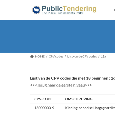
Skip
Skip
to
to
the
the
content
Navigation
HOME
CPV codes
Lijst van de CPV codes
18x
Lijst van de CPV codes die met 18 beginnen : 2
<<<
Terug naar de eerste niveau
>>>
CPV-CODE
OMSCHRIJVING
18000000-9
Kleding, schoeisel, bagageartik