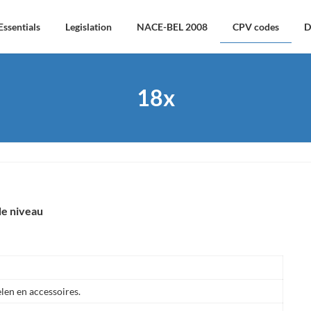
Essentials
Legislation
NACE-BEL 2008
CPV codes
D
18x
de niveau
elen en accessoires.