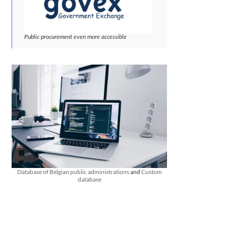
Public procurement even more accessible
Database of Belgian public administrations
and
Custom
database