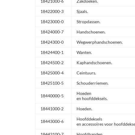
18421000-6
Zakdoeken.
18422000-3
Sjaals.
18423000-0
Stropdassen.
18424000-7
Handschoenen.
18424300-0
Wegwerphandschoenen.
18424400-1
Wanten.
18424500-2
Kaphandschoenen.
18425000-4
Ceintuurs.
18425100-5
Schouderriemen.
Hoeden
18440000-5
en hoofddeksels.
18441000-2
Hoeden.
Hoofddeksels
18443000-6
en accessoires voor hoofddekse
18443100-7
Hoofdbanden.