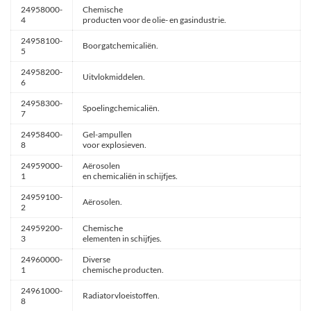
24958000-
Chemische
4
producten voor de olie- en gasindustrie.
24958100-
Boorgatchemicaliën.
5
24958200-
Uitvlokmiddelen.
6
24958300-
Spoelingchemicaliën.
7
24958400-
Gel-ampullen
8
voor explosieven.
24959000-
Aërosolen
1
en chemicaliën in schijfjes.
24959100-
Aërosolen.
2
24959200-
Chemische
3
elementen in schijfjes.
24960000-
Diverse
1
chemische producten.
24961000-
Radiatorvloeistoffen.
8