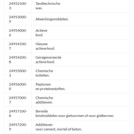
24952100-
Tandtechnische
3
was.
24953000-
Afwerkingsmiddelen.
9
24954000-
Actieve
6
kool.
24954100-
Nieuwe
7
actieve kool.
24954200-
Geregenereerde
8
actieve kool.
24955000-
Chemische
3
toiletten.
24956000-
Peptonen
0
en proteïnestoffen.
24957000-
Chemische
7
additieven.
24957100-
Bereide
8
bindmiddelen voor gietvormen of voor gietkernen.
24957200-
Additieven
9
voor cement, mortel of beton.