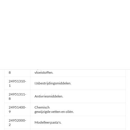
24951130-
Boorspoeling.
5
24951200-
Additieven
7
voor olie.
24951210-
Poeder
0
voor brandblusapparaten.
24951220-
Producten
3
voor brandblusapparaten.
24951230-
Vulling
6
voor brandblusapparaten.
24951300-
Hydraulische
8
vloeistoffen.
24951310-
IJsbestrijdingsmiddelen.
1
24951311-
Antivriesmiddelen.
8
24951400-
Chemisch
9
gewijzigde vetten en oliën.
24952000-
Modelleerpasta's.
2