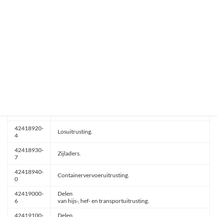
Skiliftuitrusting.
8
42418300-
Apparatuur
2
voor het verwijderen van de top van de fakkel.
42418400-
Opslag-
3
en opzoeksysteem (carrousels).
42418500-
Uitrusting
4
voor mechanische verwerking.
42418900-
Laad-
8
of transportmachines.
42418910-
Laaduitrusting.
1
42418920-
Losuitrusting.
4
42418930-
Zijladers.
7
42418940-
Containervervoeruitrusting.
0
42419000-
Delen
6
van hijs-, hef- en transportuitrusting.
42419100-
Delen