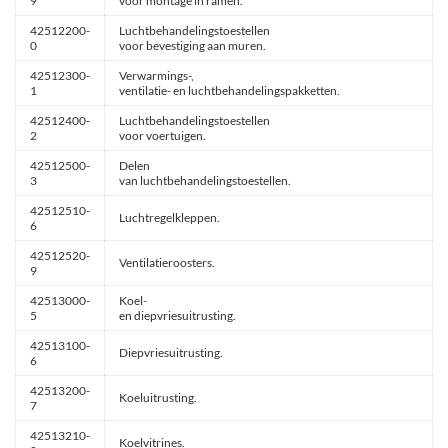
9
voor montage in ramen.
42512200-
Luchtbehandelingstoestellen
0
voor bevestiging aan muren.
42512300-
Verwarmings-,
1
ventilatie- en luchtbehandelingspakketten.
42512400-
Luchtbehandelingstoestellen
2
voor voertuigen.
42512500-
Delen
3
van luchtbehandelingstoestellen.
42512510-
Luchtregelkleppen.
6
42512520-
Ventilatieroosters.
9
42513000-
Koel-
5
en diepvriesuitrusting.
42513100-
Diepvriesuitrusting.
6
42513200-
Koeluitrusting.
7
42513210-
Koelvitrines.