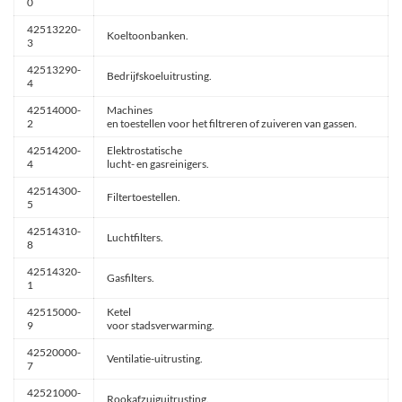
0
42513220-
Koeltoonbanken.
3
42513290-
Bedrijfskoeluitrusting.
4
42514000-
Machines
2
en toestellen voor het filtreren of zuiveren van gassen.
42514200-
Elektrostatische
4
lucht- en gasreinigers.
42514300-
Filtertoestellen.
5
42514310-
Luchtfilters.
8
42514320-
Gasfilters.
1
42515000-
Ketel
9
voor stadsverwarming.
42520000-
Ventilatie-uitrusting.
7
42521000-
Rookafzuiguitrusting.