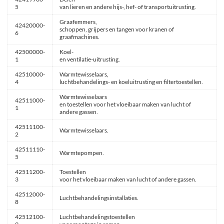
5
van lieren en andere hijs-, hef- of transportuitrusting.
Graafemmers,
42420000-
schoppen, grijpers en tangen voor kranen of
6
graafmachines.
42500000-
Koel-
1
en ventilatie-uitrusting.
42510000-
Warmtewisselaars,
4
luchtbehandelings- en koeluitrusting en filtertoestellen.
Warmtewisselaars
42511000-
en toestellen voor het vloeibaar maken van lucht of
1
andere gassen.
42511100-
Warmtewisselaars.
2
42511110-
Warmtepompen.
5
42511200-
Toestellen
3
voor het vloeibaar maken van lucht of andere gassen.
42512000-
Luchtbehandelingsinstallaties.
8
42512100-
Luchtbehandelingstoestellen