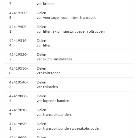
7
van kranen.
42419200-
Delen
8
van voertuigen voor intern transport.
42419500-
Delen
1
van liften, skiphijsinstallaties en roltrappen.
42419510-
Delen
4
van liften.
42419520-
Delen
7
van skiphijsinstallaties.
42419530-
Delen
0
van roltrappen.
42419540-
Delen
3
van rolpaden.
42419800-
Delen
4
van lopende banden.
42419810-
Delen
7
van transportbanden.
42419890-
Delen
1
van transportbanden type jakobsladder.
42419900-
Delen