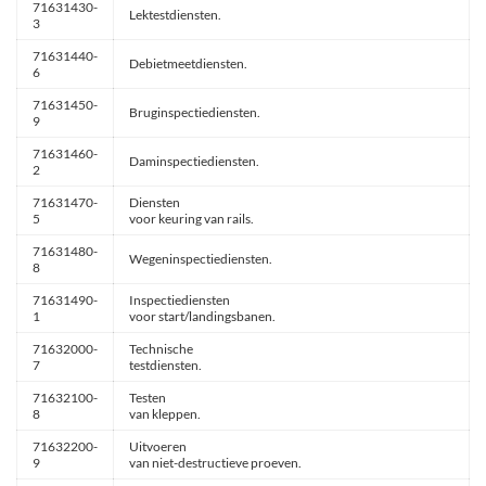
71631430-
Lektestdiensten.
3
71631440-
Debietmeetdiensten.
6
71631450-
Bruginspectiediensten.
9
71631460-
Daminspectiediensten.
2
71631470-
Diensten
5
voor keuring van rails.
71631480-
Wegeninspectiediensten.
8
71631490-
Inspectiediensten
1
voor start/landingsbanen.
71632000-
Technische
7
testdiensten.
71632100-
Testen
8
van kleppen.
71632200-
Uitvoeren
9
van niet-destructieve proeven.