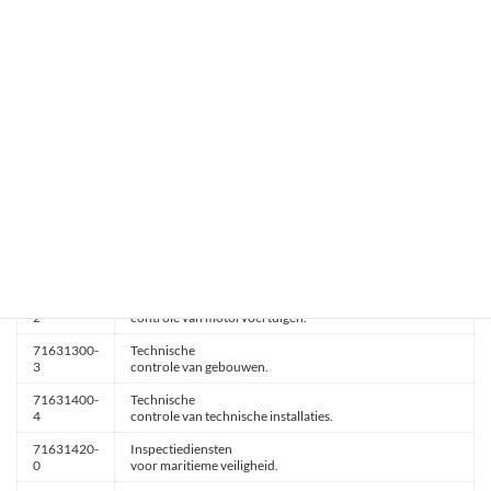
71610000-
Testen
7
en analyseren van samenstelling en zuiverheid.
71620000-
Analysediensten.
0
71621000-
Diensten
7
voor technische analyse of adviezen.
71630000-
Technische
3
controle- en testdiensten.
71631000-
Technische
0
inspectiediensten.
71631100-
Diensten
1
voor keuring van machines.
71631200-
Technische
2
controle van motorvoertuigen.
71631300-
Technische
3
controle van gebouwen.
71631400-
Technische
4
controle van technische installaties.
71631420-
Inspectiediensten
0
voor maritieme veiligheid.