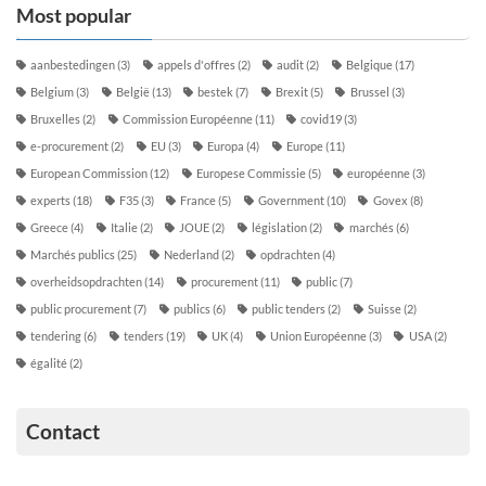
Most popular
aanbestedingen
(3)
appels d'offres
(2)
audit
(2)
Belgique
(17)
Belgium
(3)
België
(13)
bestek
(7)
Brexit
(5)
Brussel
(3)
Bruxelles
(2)
Commission Européenne
(11)
covid19
(3)
e-procurement
(2)
EU
(3)
Europa
(4)
Europe
(11)
European Commission
(12)
Europese Commissie
(5)
européenne
(3)
experts
(18)
F35
(3)
France
(5)
Government
(10)
Govex
(8)
Greece
(4)
Italie
(2)
JOUE
(2)
législation
(2)
marchés
(6)
Marchés publics
(25)
Nederland
(2)
opdrachten
(4)
overheidsopdrachten
(14)
procurement
(11)
public
(7)
public procurement
(7)
publics
(6)
public tenders
(2)
Suisse
(2)
tendering
(6)
tenders
(19)
UK
(4)
Union Européenne
(3)
USA
(2)
égalité
(2)
Contact