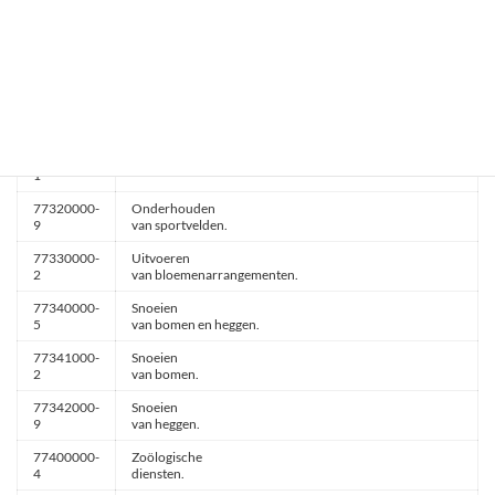
77313000-
Parkonderhoud.
7
77314000-
Onderhoud
4
van terreinen.
77314100-
Aanleggen
5
van gazons.
77315000-
Zaaiwerkzamheden.
1
77320000-
Onderhouden
9
van sportvelden.
77330000-
Uitvoeren
2
van bloemenarrangementen.
77340000-
Snoeien
5
van bomen en heggen.
77341000-
Snoeien
2
van bomen.
77342000-
Snoeien
9
van heggen.
77400000-
Zoölogische
4
diensten.