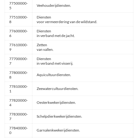
77500000-
Veehouderijdiensten.
5
77510000-
Diensten
8
voor vermeerdering van de wildstand.
77600000-
Diensten
6
in verband met de jacht.
77610000-
Zetten
9
van vallen.
77700000-
Diensten
7
in verband met visserij.
77800000-
Aquicultuurdiensten.
8
77810000-
Zeewatercultuurdiensten.
1
77820000-
Oesterkwekerijdiensten.
4
77830000-
Schelpdierkwekerijdiensten.
7
77840000-
Garnalenkwekerijdiensten.
0