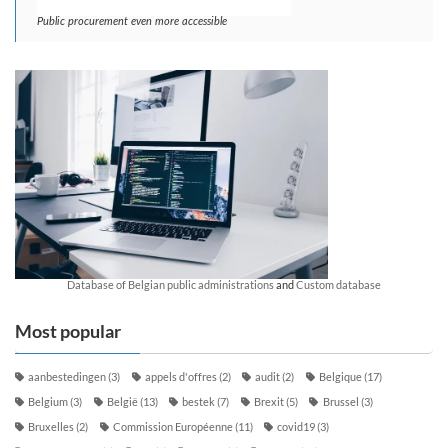
Public procurement even more accessible
Database of Belgian public administrations
and
Custom database
Most popular
aanbestedingen
(3)
appels d'offres
(2)
audit
(2)
Belgique
(17)
Belgium
(3)
België
(13)
bestek
(7)
Brexit
(5)
Brussel
(3)
Bruxelles
(2)
Commission Européenne
(11)
covid19
(3)