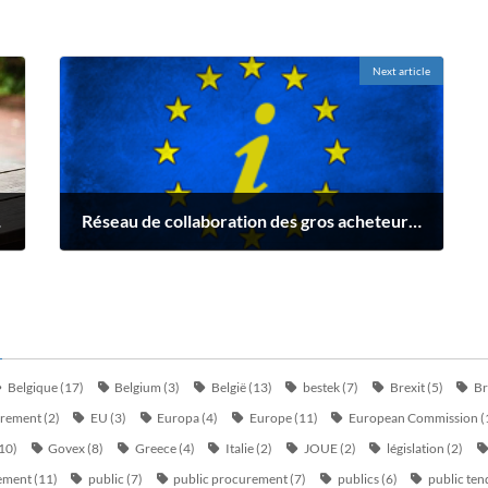
Next article
0 excl. BTW
Réseau de collaboration des gros acheteurs publics pour les marchés publics stratégiques: Valeur totale estimée 4400000.00 EUR
septembre 6, 2022
Belgique
(17)
Belgium
(3)
België
(13)
bestek
(7)
Brexit
(5)
Br
urement
(2)
EU
(3)
Europa
(4)
Europe
(11)
European Commission
(
10)
Govex
(8)
Greece
(4)
Italie
(2)
JOUE
(2)
législation
(2)
ement
(11)
public
(7)
public procurement
(7)
publics
(6)
public ten