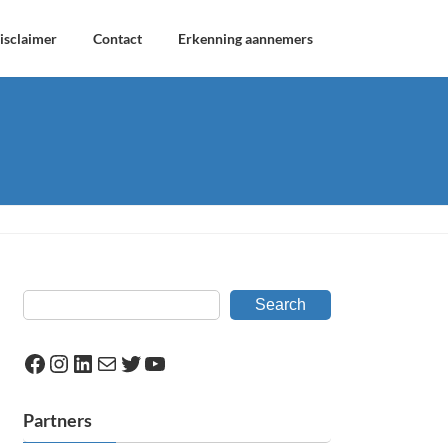
isclaimer
Contact
Erkenning aannemers
Search
Facebook
Instagram
LinkedIn
Mail
Twitter
YouTube
Partners