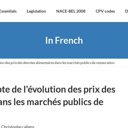
Essentials
Legislation
NACE-BEL 2008
CPV codes
D
In French
on des prix des denrées alimentaires dans les marchés publics de restauration
e de l'évolution des prix des
ans les marchés publics de
Christophe callens