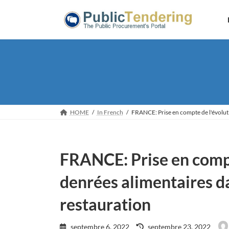
Skip
Skip
to
to
the
the
content
Navigation
HOME
In French
FRANCE: Prise en compte de l'évoluti
FRANCE: Prise en compt
denrées alimentaires d
restauration
Last
septembre 6, 2022
septembre 23, 2022