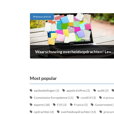
Previous article
Waarschuwing overheidsopdrachten! Leveren en plaatsen van didactische opstelling rond meet- en regeltechnieken €139.00
juillet 7, 2022
Most popular
aanbestedingen
(3)
appels d'offres
(2)
audit
(2)
Commission Européenne
(11)
covid19
(3)
e-proc
experts
(18)
F35
(3)
France
(5)
Government
(
opdrachten
(4)
overheidsopdrachten
(14)
procur