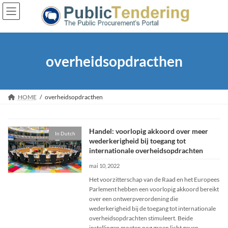
Skip
Skip
to
to
the
the
content
Navigation
overheidsopdracthen
HOME
overheidsopdracthen
Handel: voorlopig akkoord over meer
In Dutch
wederkerigheid bij toegang tot
internationale overheidsopdrachten
mai 10, 2022
Het voorzitterschap van de Raad en het Europees
Parlement hebben een voorlopig akkoord bereikt
over een ontwerp­verordening die
wederkerigheid bij de toegang tot internationale
overheids­opdrachten stimuleert. Beide
instellingen moeten nog groen licht geven