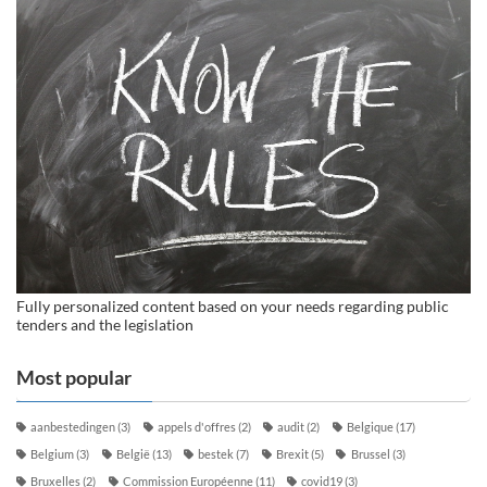
Fully personalized content based on your needs regarding public
tenders and the legislation
Most popular
aanbestedingen
(3)
appels d'offres
(2)
audit
(2)
Belgique
(17)
Belgium
(3)
België
(13)
bestek
(7)
Brexit
(5)
Brussel
(3)
Bruxelles
(2)
Commission Européenne
(11)
covid19
(3)