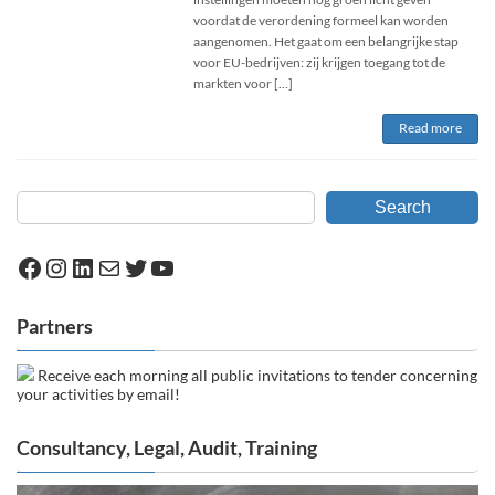
voordat de verordening formeel kan worden
aangenomen. Het gaat om een belangrijke stap
voor EU-bedrijven: zij krijgen toegang tot de
markten voor […]
Read more
Search
Facebook
Instagram
LinkedIn
Mail
Twitter
YouTube
Partners
Receive each morning all public invitations to tender concerning
your activities by email!
Consultancy, Legal, Audit, Training