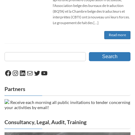
l'Association belge des bureaux de traduction
(BQTA) et la Chambre belge des traducteurs et
interprètes (CBTI) ont à nouveau uni leurs forces.
Le groupement de fait des […]
Read more
Search
Facebook
Instagram
LinkedIn
Mail
Twitter
YouTube
Partners
Receive each morning all public invitations to tender concerning
your activities by email!
Consultancy, Legal, Audit, Training