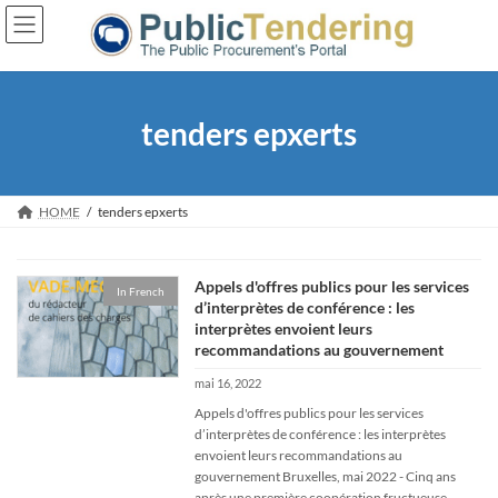
Skip
Skip
to
to
the
the
content
Navigation
tenders epxerts
HOME
tenders epxerts
Appels d'offres publics pour les services
In French
d’interprètes de conférence : les
interprètes envoient leurs
recommandations au gouvernement
mai 16, 2022
Appels d'offres publics pour les services
d’interprètes de conférence : les interprètes
envoient leurs recommandations au
gouvernement Bruxelles, mai 2022 - Cinq ans
après une première coopération fructueuse,