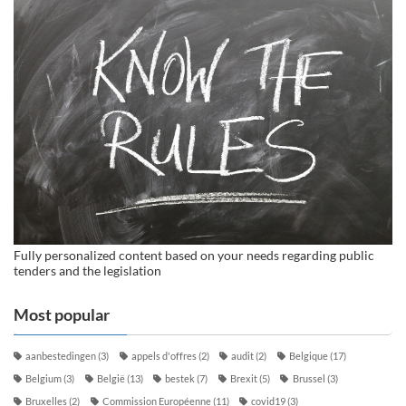
Fully personalized content based on your needs regarding public
tenders and the legislation
Most popular
aanbestedingen
(3)
appels d'offres
(2)
audit
(2)
Belgique
(17)
Belgium
(3)
België
(13)
bestek
(7)
Brexit
(5)
Brussel
(3)
Bruxelles
(2)
Commission Européenne
(11)
covid19
(3)