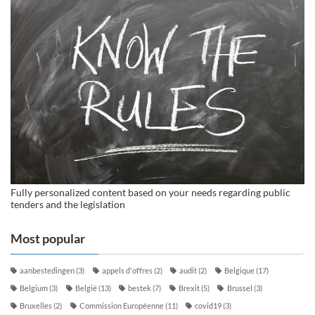
Fully personalized content based on your needs regarding public
tenders and the legislation
Most popular
aanbestedingen
(3)
appels d'offres
(2)
audit
(2)
Belgique
(17)
Belgium
(3)
België
(13)
bestek
(7)
Brexit
(5)
Brussel
(3)
Bruxelles
(2)
Commission Européenne
(11)
covid19
(3)