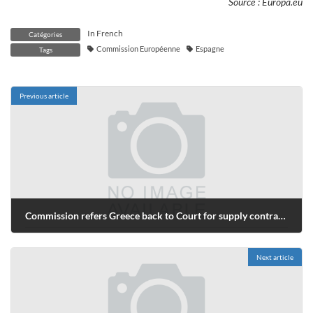
Source : Europa.eu
In French
Catégories
Commission Européenne
Espagne
Tags
Previous article
Commission refers Greece back to Court for supply contracts
novembre 26, 2010
Next article