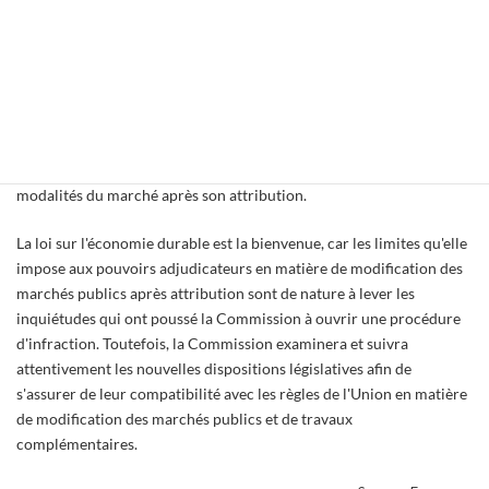
des principes de transparence et d'égalité de traitement des
soumissionnaires. Il est impératif que tous les soumissionnaires
soient sur un pied d'égalité lorsqu'ils formulent leurs offres; ainsi,
les pouvoirs adjudicateurs pourront aussi comparer et évaluer les
différentes offres. De plus, un tel régime devrait faire baisser le
nombre d'offres anormalement basses puisque l'adjudicataire et le
pouvoir adjudicateur ne pourront plus renégocier librement les
modalités du marché après son attribution.
La loi sur l'économie durable est la bienvenue, car les limites qu'elle
impose aux pouvoirs adjudicateurs en matière de modification des
marchés publics après attribution sont de nature à lever les
inquiétudes qui ont poussé la Commission à ouvrir une procédure
d'infraction. Toutefois, la Commission examinera et suivra
attentivement les nouvelles dispositions législatives afin de
s'assurer de leur compatibilité avec les règles de l'Union en matière
de modification des marchés publics et de travaux
complémentaires.