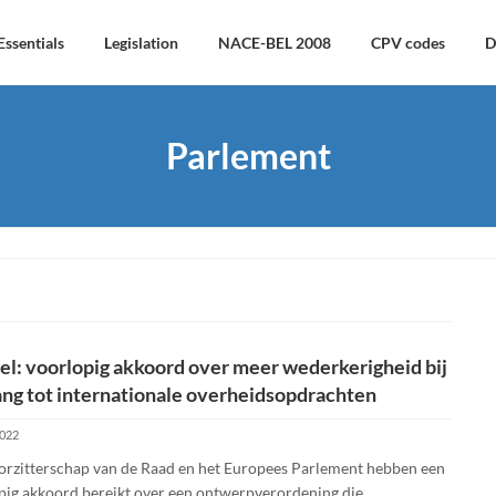
Essentials
Legislation
NACE-BEL 2008
CPV codes
D
Parlement
l: voorlopig akkoord over meer wederkerigheid bij
ng tot internationale overheidsopdrachten
2022
orzitterschap van de Raad en het Europees Parlement hebben een
pig akkoord bereikt over een ontwerp­verordening die