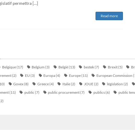
gislatif permettra […]
Read more
Belgique
(17)
Belgium
(3)
België
(13)
bestek
(7)
Brexit
(5)
Br
urement
(2)
EU
(3)
Europa
(4)
Europe
(11)
European Commission
(
10)
Govex
(8)
Greece
(4)
Italie
(2)
JOUE
(2)
législation
(2)
ement
(11)
public
(7)
public procurement
(7)
publics
(6)
public ten
(2)