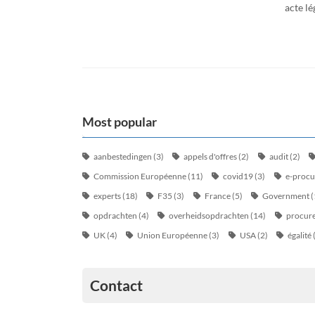
acte lé
Most popular
aanbestedingen
(3)
appels d'offres
(2)
audit
(2)
Commission Européenne
(11)
covid19
(3)
e-proc
experts
(18)
F35
(3)
France
(5)
Government
(
opdrachten
(4)
overheidsopdrachten
(14)
procur
UK
(4)
Union Européenne
(3)
USA
(2)
égalité
Contact