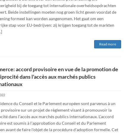
erigheid bij de toegang tot internationale overheids­opdrachten
eert. Beide instellingen moeten nog groen licht geven voordat de
ening formeel kan worden aangenomen. Het gaat om een
ijke stap voor EU-bedrijven: zij krijgen toegang tot de markten
…]
Read more
rce: accord provisoire en vue de la promotion de
ciprocité dans l'accès aux marchés publics
nationaux
2022
sidence du Conseil et le Parlement européen sont parvenus à un
 provisoire sur un projet de règlement visant à promouvoir la
cité dans l'accès aux marchés publics internationaux. L'accord
oire est soumis à l'approbation du Conseil et du Parlement
n avant de faire l'objet de la procédure d'adoption formelle. Cet