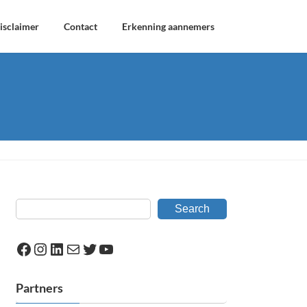
isclaimer
Contact
Erkenning aannemers
Search
Facebook
Instagram
LinkedIn
Mail
Twitter
YouTube
Partners