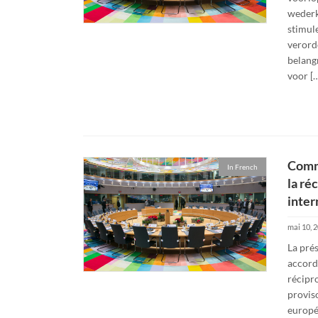
wederk
stimul
verord
belangr
voor [
Comme
In French
la ré
inter
mai 10, 
La pré
accord
récipro
provis
europée