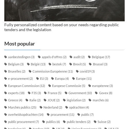
Fully personalized content based on your needs regarding public
tenders and the legislation
Most popular
aanbestedingen
(3)
appels d'offres
(2)
audit
(2)
Belgique
(17)
Belgium
(3)
België
(13)
bestek
(7)
Brexit
(5)
Brussel
(3)
Bruxelles
(2)
Commission Européenne
(11)
covid19
(3)
e-procurement
(2)
EU
(3)
Europa
(4)
Europe
(11)
European Commission
(12)
Europese Commissie
(5)
européenne
(3)
experts
(18)
F35
(3)
France
(5)
Government
(10)
Govex
(8)
Greece
(4)
Italie
(2)
JOUE
(2)
législation
(2)
marchés
(6)
Marchés publics
(25)
Nederland
(2)
opdrachten
(4)
overheidsopdrachten
(14)
procurement
(11)
public
(7)
public procurement
(7)
publics
(6)
public tenders
(2)
Suisse
(2)
tendering
(6)
tenders
(19)
UK
(4)
Union Européenne
(3)
USA
(2)