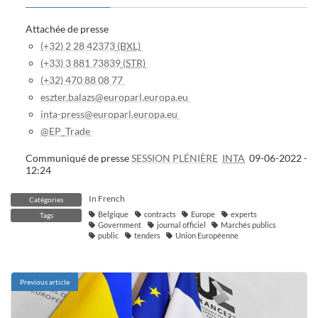
Attachée de presse
(+32) 2 28 42373
(BXL)
(+33) 3 881 73839
(STR)
(+32) 470 88 08 77
eszter.balazs@europarl.europa.eu
inta-press@europarl.europa.eu
@EP_Trade
Communiqué de presse
SESSION PLÉNIÈRE
INTA
09-06-2022 -
12:24
In French
Catégories
Belgique
contracts
Europe
experts
Tags
Government
journal officiel
Marchés publics
public
tenders
Union Européenne
Previous article