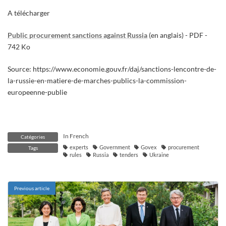
A télécharger
Public procurement sanctions against Russia
(en anglais) - PDF -
742 Ko
Source: https://www.economie.gouv.fr/daj/sanctions-lencontre-de-
la-russie-en-matiere-de-marches-publics-la-commission-
europeenne-publie
In French
Catégories
experts
Government
Govex
procurement
Tags
rules
Russia
tenders
Ukraine
Previous article