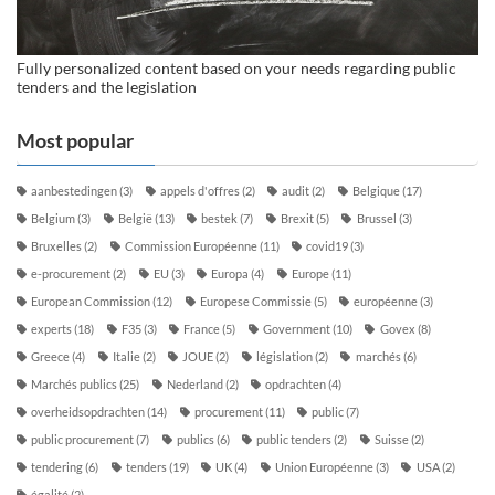
Fully personalized content based on your needs regarding public
tenders and the legislation
Most popular
aanbestedingen
(3)
appels d'offres
(2)
audit
(2)
Belgique
(17)
Belgium
(3)
België
(13)
bestek
(7)
Brexit
(5)
Brussel
(3)
Bruxelles
(2)
Commission Européenne
(11)
covid19
(3)
e-procurement
(2)
EU
(3)
Europa
(4)
Europe
(11)
European Commission
(12)
Europese Commissie
(5)
européenne
(3)
experts
(18)
F35
(3)
France
(5)
Government
(10)
Govex
(8)
Greece
(4)
Italie
(2)
JOUE
(2)
législation
(2)
marchés
(6)
Marchés publics
(25)
Nederland
(2)
opdrachten
(4)
overheidsopdrachten
(14)
procurement
(11)
public
(7)
public procurement
(7)
publics
(6)
public tenders
(2)
Suisse
(2)
tendering
(6)
tenders
(19)
UK
(4)
Union Européenne
(3)
USA
(2)